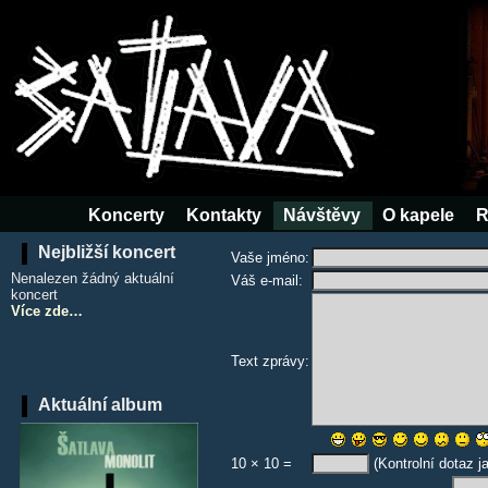
Koncerty
Kontakty
Návštěvy
O kapele
R
Nejbližší koncert
Vaše jméno:
Nenalezen žádný aktuální
Váš e-mail:
koncert
Více zde…
Text zprávy:
Aktuální album
10 × 10 =
(Kontrolní dotaz j