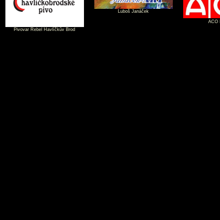
Luboš Janáček
ACO P
Pivovar Rebel Havlíčkův Brod