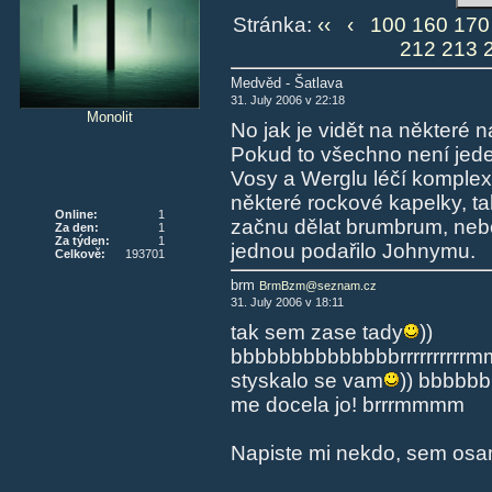
Stránka:
‹‹
‹
100
160
170
212
213
Medvěd - Šatlava
31. July 2006 v 22:18
Monolit
No jak je vidět na některé
Pokud to všechno není jeden
Vosy a Werglu léčí komplex
některé rockové kapelky, ta
Online:
1
začnu dělat brumbrum, nebo 
Za den:
1
Za týden:
1
jednou podařilo Johnymu.
Celkově:
193701
brm
BrmBzm@seznam.cz
31. July 2006 v 18:11
tak sem zase tady
))
bbbbbbbbbbbbbbrrrrrr
styskalo se vam
)) bbbbbb
me docela jo! brrrmmmm
Napiste mi nekdo, sem osam