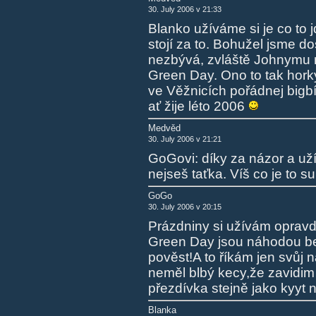
30. July 2006 v 21:33
Blanko užíváme si je co to j
stojí za to. Bohužel jsme d
nezbývá, zvláště Johnymu n
Green Day. Ono to tak hor
ve Věžnicích pořádnej bigb
ať žije léto 2006
Medvěd
30. July 2006 v 21:21
GoGovi: díky za názor a uží
nejseš taťka. Víš co je to
GoGo
30. July 2006 v 20:15
Prázdniny si užívám opravd
Green Day jsou náhodou bezv
pověst!A to říkám jen svůj
neměl blbý kecy,že zavidim
přezdívka stejně jako kyy
Blanka