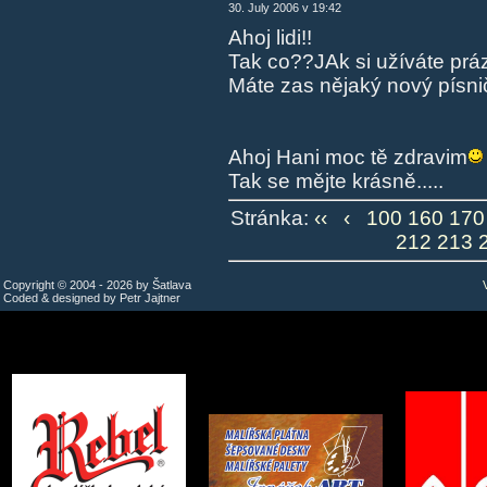
30. July 2006 v 19:42
Ahoj lidi!!
Tak co??JAk si užíváte prá
Máte zas nějaký nový písn
Ahoj Hani moc tě zdravim
Tak se mějte krásně.....
Stránka:
‹‹
‹
100
160
170
212
213
Copyright © 2004 - 2026 by Šatlava
Coded & designed by Petr Jajtner