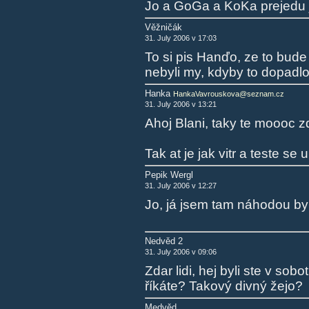
Jo a GoGa a KoKa prejedu 
Věžničák
31. July 2006 v 17:03
To si pis Hanďo, ze to bude j
nebyli my, kdyby to dopadlo 
Hanka
HankaVavrouskova@seznam.cz
31. July 2006 v 13:21
Ahoj Blani, taky te moooc zd
Tak at je jak vitr a teste se
Pepik Wergl
31. July 2006 v 12:27
Jo, já jsem tam náhodou byl.
Nedvěd 2
31. July 2006 v 09:06
Zdar lidi, hej byli ste v s
říkáte? Takový divný žejo?
Medvěd