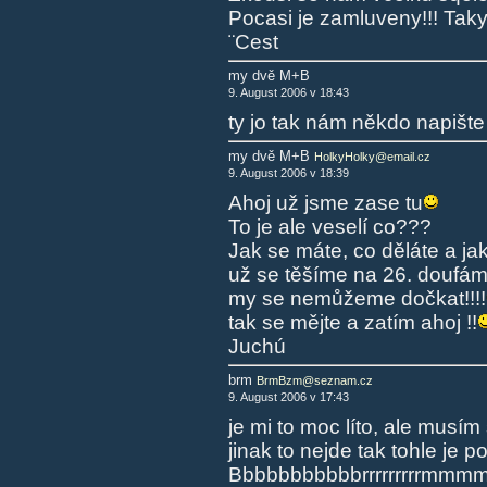
Pocasi je zamluveny!!! Taky
¨Cest
my dvě M+B
9. August 2006 v 18:43
ty jo tak nám někdo napišt
my dvě M+B
HolkyHolky@email.cz
9. August 2006 v 18:39
Ahoj už jsme zase tu
To je ale veselí co???
Jak se máte, co děláte a j
už se těšíme na 26. doufám
my se nemůžeme dočkat!!!!
tak se mějte a zatím ahoj !!
Juchú
brm
BrmBzm@seznam.cz
9. August 2006 v 17:43
je mi to moc líto, ale musím 
jinak to nejde tak tohle je p
Bbbbbbbbbbbrrrrrrrrrmmm