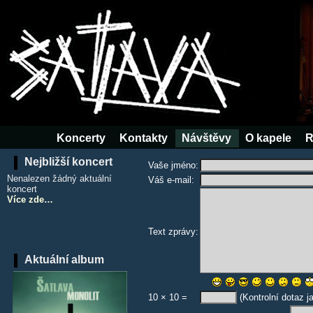
Koncerty
Kontakty
Návštěvy
O kapele
R
Nejbližší koncert
Vaše jméno:
Nenalezen žádný aktuální
Váš e-mail:
koncert
Více zde…
Text zprávy:
Aktuální album
10 × 10 =
(Kontrolní dotaz j