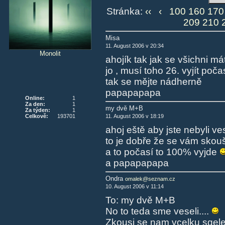
Stránka:
‹‹
‹
100
160
170
209
210
Misa
11. August 2006 v 20:34
Monolit
ahojík tak jak se všichni m
jo , musí toho 26. vyjít poča
tak se mějte nádherně
papapapapa
Online:
1
Za den:
1
my dvě M+B
Za týden:
1
Celkově:
193701
11. August 2006 v 18:19
ahoj eště aby jste nebyli ve
to je dobře že se vám skouš
a to počasí to 100% vyjde
a papapapapa
Ondra
omalek@seznam.cz
10. August 2006 v 11:14
To: my dvě M+B
No to teda sme veseli....
Zkousi se nam vcelku sqele