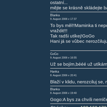
ostatní...
mějte se krásně skládejte b
Blanka
9. August 2006 v 17:37
To bys měl!!Maminka ti ne
vraždit!!!
Tak radši utíkej!GoGo
Hani já se vůbec nerozčiluju
GoGo
9. August 2006 v 16:55
Už se bojím,bééé už utíkám
Hanka
8. August 2006 v 20:41
Blaží v klidu, nerozciluj se,
Blanka
8. August 2006 v 19:40
Gogo:A bys za chvíli nemlče