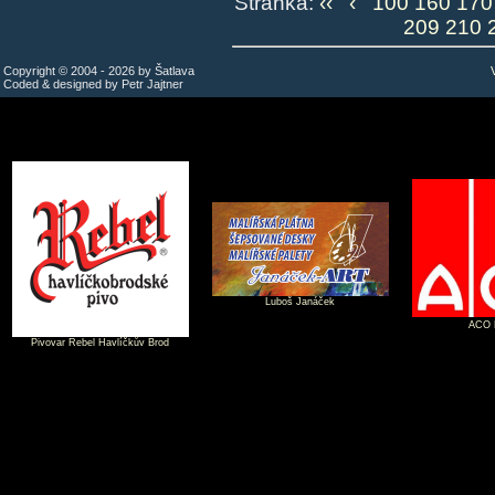
Stránka:
‹‹
‹
100
160
170
209
210
Copyright © 2004 - 2026 by Šatlava
Coded & designed by Petr Jajtner
Luboš Janáček
ACO P
Pivovar Rebel Havlíčkův Brod