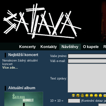
Koncerty
Kontakty
Návštěvy
O kapele
R
Nejbližší koncert
Vaše jméno:
Nenalezen žádný aktuální
Váš e-mail:
koncert
Více zde…
Text zprávy:
Aktuální album
10 × 10 =
(Kontrolní dotaz j