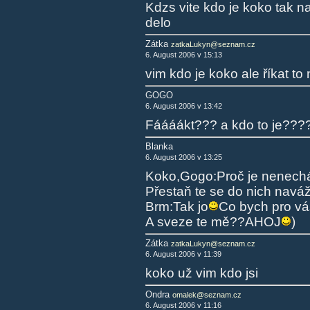
Kdzs vite kdo je koko tak n
delo
Zátka
zatkaLukyn@seznam.cz
6. August 2006 v 15:13
vim kdo je koko ale říkat to
GOGO
6. August 2006 v 13:42
Fáááákt??? a kdo to je???
Blanka
6. August 2006 v 13:25
Koko,Gogo:Proč je nenechá
Přestaň te se do nich navážet!!
Brm:Tak jo
Co bych pro vá
A sveze te mě??AHOJ
)
Zátka
zatkaLukyn@seznam.cz
6. August 2006 v 11:39
koko už vim kdo jsi
Ondra
omalek@seznam.cz
6. August 2006 v 11:16