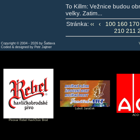
To Killm: Vežnice budou obr
velky. Zatim...
Stránka:
‹‹
‹
100
160
170
210
211
Copyright © 2004 - 2026 by Šatlava
Coded & designed by Petr Jajtner
Luboš Janáček
ACO P
Pivovar Rebel Havlíčkův Brod