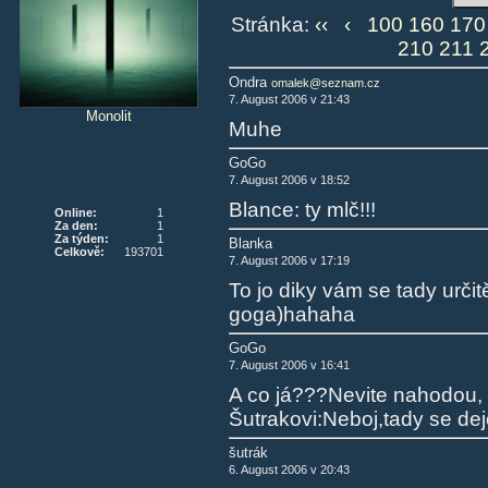
Stránka:
‹‹
‹
100
160
170
210
211
Ondra
omalek@seznam.cz
7. August 2006 v 21:43
Monolit
Muhe
GoGo
7. August 2006 v 18:52
Blance: ty mlč!!!
Online:
1
Za den:
1
Za týden:
1
Blanka
Celkově:
193701
7. August 2006 v 17:19
To jo diky vám se tady určit
goga)hahaha
GoGo
7. August 2006 v 16:41
A co já???Nevite nahodou,
Šutrakovi:Neboj,tady se dej
šutrák
6. August 2006 v 20:43