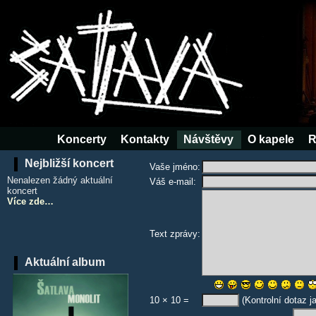
Koncerty
Kontakty
Návštěvy
O kapele
R
Nejbližší koncert
Vaše jméno:
Nenalezen žádný aktuální
Váš e-mail:
koncert
Více zde…
Text zprávy:
Aktuální album
10 × 10 =
(Kontrolní dotaz j