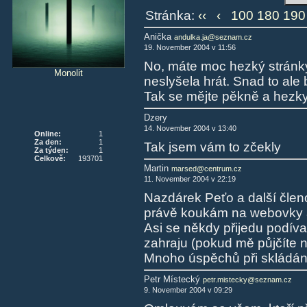
Stránka:
‹‹
‹
100
180
190
Anička
andulka.ja@seznam.cz
19. November 2004 v 11:56
No, máte moc hezký stránky
Monolit
neslyšela hrát. Snad to ale 
Tak se mějte pěkně a hezky
Dzery
14. November 2004 v 13:40
Online:
1
Za den:
1
Tak jsem vám to zčekly
Za týden:
1
Celkově:
193701
Martin
marsed@centrum.cz
11. November 2004 v 22:19
Nazdárek Peťo a další člen
právě koukám na webovky a 
Asi se někdy přijedu podíva
zahraju (pokud mě půjčíte ně
Mnoho úspěchů při skládán
Petr Místecký
petr.mistecky@seznam.cz
9. November 2004 v 09:29