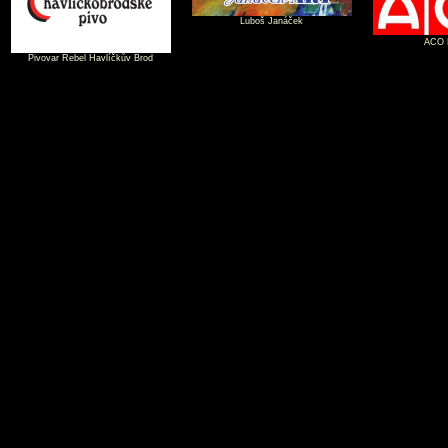
Luboš Janáček
ACO P
Pivovar Rebel Havlíčkův Brod