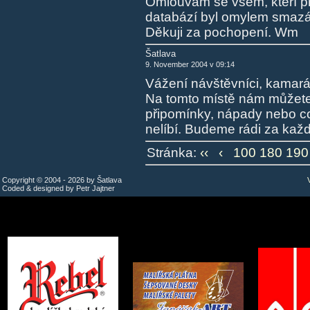
Omlouvám se všem, kteří př
databází byl omylem smazá
Děkuji za pochopení. Wm
Šatlava
9. November 2004 v 09:14
Vážení návštěvníci, kamarád
Na tomto místě nám můžete
připomínky, nápady nebo cok
nelíbí. Budeme rádi za ka
Stránka:
‹‹
‹
100
180
190
Copyright © 2004 - 2026 by Šatlava
Coded & designed by Petr Jajtner