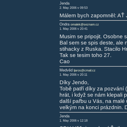
Jenda
2. May 2006 v 09:53
Málem bych zapomněl: AŤ 
Ondra
omalek@seznam.cz
1. May 2006 v 20:41
Musim se pripojit. Osobne s
Bal sem se spis deste, ale 
stihacky z Ruska. Stacilo Hr
Tak se tesim toho 27.
Cao
Medvěd
ljaros@cmail.cz
1. May 2006 v 20:11
Díky Jendo,
Tobě patří díky za pozvání 
hrát, i když se nám klepali
další pařbu u Vás, na malé ú
velkým na konci prázdnin. 
Jenda
1. May 2006 v 12:18