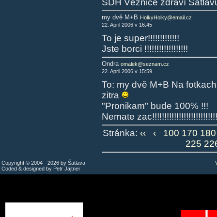
SDH Věžnice zdraví Šatlavu
my dvě M+B
HolkyHolky@email.cz
22. April 2006 v 16:45
To je super!!!!!!!!!!!!!
Jste borci !!!!!!!!!!!!!!!!!!
Ondra
omalek@seznam.cz
22. April 2006 v 15:59
To: my dvě M+B Na fotkach 
zitra
"Pronikam" bude 100% !!!
Nemate zac!!!!!!!!!!!!!!!!!!!!!!!!!!
Stránka:
‹‹
‹
100
170
180
225
22
Copyright © 2004 - 2026 by Šatlava
Coded & designed by Petr Jajtner