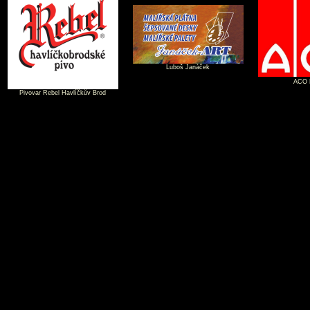
Luboš Janáček
ACO P
Pivovar Rebel Havlíčkův Brod