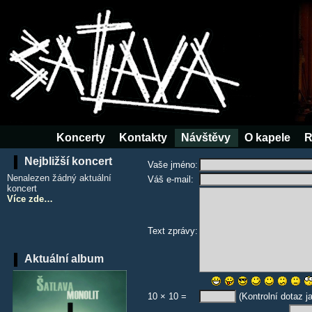
Koncerty
Kontakty
Návštěvy
O kapele
R
Nejbližší koncert
Vaše jméno:
Nenalezen žádný aktuální
Váš e-mail:
koncert
Více zde…
Text zprávy:
Aktuální album
10 × 10 =
(Kontrolní dotaz j