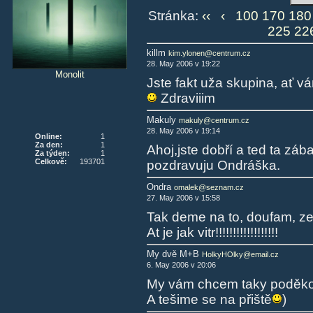
Stránka:
‹‹
‹
100
170
180
225
22
killm
kim.ylonen@centrum.cz
28. May 2006 v 19:22
Monolit
Jste fakt uža skupina, ať vá
Zdraviiim
Makuly
makuly@centrum.cz
28. May 2006 v 19:14
Online:
1
Za den:
1
Ahoj,jste dobří a ted ta zá
Za týden:
1
Celkově:
193701
pozdravuju Ondráška.
Ondra
omalek@seznam.cz
27. May 2006 v 15:58
Tak deme na to, doufam, ze
At je jak vitr!!!!!!!!!!!!!!!!!!
My dvě M+B
HolkyHOlky@email.cz
6. May 2006 v 20:06
My vám chcem taky poděkovat.By
A tešime se na přiště
)